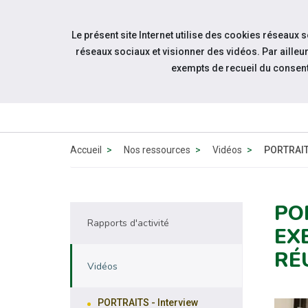
Accéder à notre page Facebook
Accéder à notre page Youtube
Accéder à notre page Linkedin
Aller à la navigation
Le présent site Internet utilise des cookies réseaux 
Aller au contenu
réseaux sociaux et visionner des vidéos. Par aill
exempts de recueil du consen
ESPACE
CANDIDAT
Accueil
Nos ressources
Vidéos
PORTRAITS
PO
Rapports d'activité
EX
RÉU
Vidéos
PORTRAITS - Interview