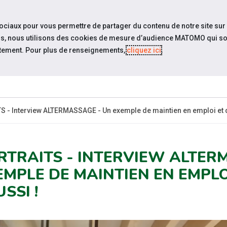
travel_explore
settings_accessibility
Sites du réseau
Acc
sociaux pour vous permettre de partager du contenu de notre site sur
eurs, nous utilisons des cookies de mesure d’audience MATOMO qui so
tement. Pour plus de renseignements,
cliquez ici
.
ESPACE
ACTUALITÉS
ÉVÉNEMENTS
RESSOURCE
EMPLOYEUR
 - Interview ALTERMASSAGE - Un exemple de maintien en emploi et d
RTRAITS - INTERVIEW ALTER
EMPLE DE MAINTIEN EN EMPL
SSI !