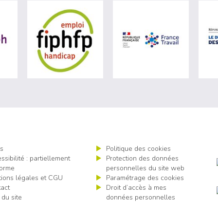
ère du travail (nouvelle fenêtre)
visiter les site de Agefiph (nouvelle fenêtre)
visiter les site de Fiphfp (nouvelle fenêt
visiter les 
s
Politique des cookies
ssibilité : partiellement
Protection des données
orme
personnelles du site web
ions légales et CGU
Paramétrage des cookies
act
Droit d’accès à mes
 du site
données personnelles