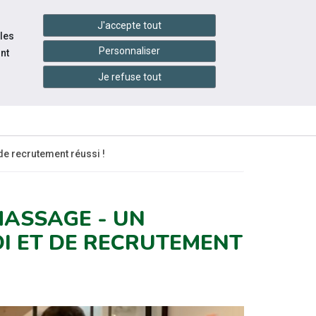
handshake
essibilité
Services en ligne
J'accepte tout
 les
Personnaliser
nt
QUI
Je refuse tout
CONTACTEZ-
INFOS
S
SOMMES-
NOUS
PRATIQUES
NOUS ?
e recrutement réussi !
MASSAGE - UN
OI ET DE RECRUTEMENT