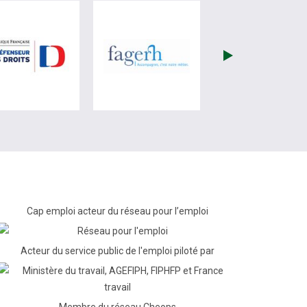
re)
site de France Travail (nouvelle fenêtre)
visiter les site de Défenseur des droits (nouvelle fenêtr
visiter les site de Fagerh (
Cap emploi acteur du réseau pour l’emploi
Acteur du service public de l'emploi piloté par