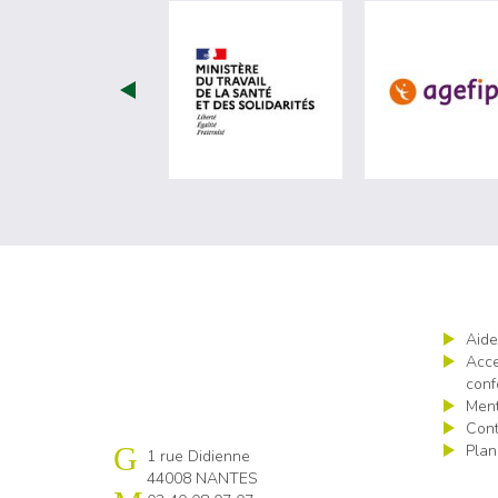
visiter les site de Minist
Aide
Acce
conf
Ment
Cont
Plan
Cap emploi 44
1 rue Didienne
44008 NANTES