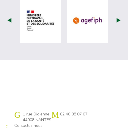
visiter les site de Ministère du travail (
visiter les si
Cap emploi 44
1 rue Didienne
02 40 08 07 07
44008 NANTES
Contactez-nous