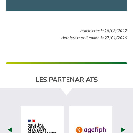
article crée le 16/08/2022
dernière modification le 27/01/2026
LES PARTENARIATS
visiter les site de Ministère du travail (
visiter les si