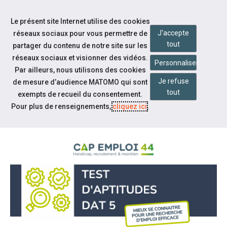
Accéder à notre page Facebook
Accéder à notre page Youtube
Accéder à notre page Linkedin
Aller à la navigation
Le présent site Internet utilise des cookies
Aller au contenu
J'accepte
réseaux sociaux pour vous permettre de
tout
partager du contenu de notre site sur les
réseaux sociaux et visionner des vidéos.
Personnaliser
Par ailleurs, nous utilisons des cookies
Je refuse
de mesure d’audience MATOMO qui sont
Espace candidat
tout
exempts de recueil du consentement.
TEST D'APTITUDES DAT 5
Pour plus de renseignements,
cliquez ici
.