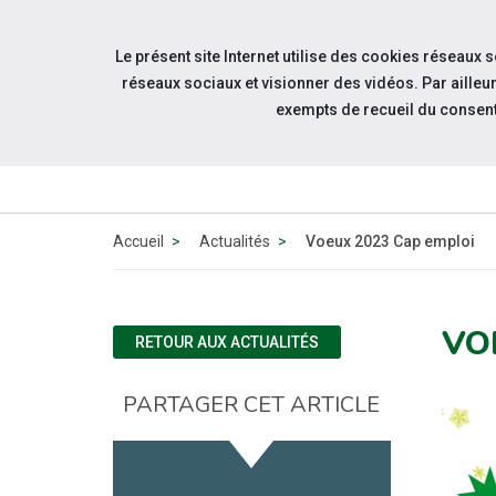
Accéder à notre page Facebook
Accéder à notre page Youtube
Accéder à notre page Linkedin
Aller à la navigation
Le présent site Internet utilise des cookies réseaux 
Aller au contenu
réseaux sociaux et visionner des vidéos. Par aill
exempts de recueil du consen
ESPACE
CANDIDAT
Accueil
Actualités
Voeux 2023 Cap emploi
VO
RETOUR AUX ACTUALITÉS
PARTAGER CET ARTICLE