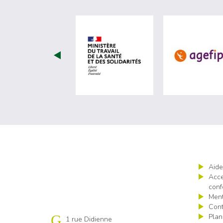
visiter les site de Minist
Aide
Acce
conf
Ment
Cont
Plan
Cap emploi 44
1 rue Didienne