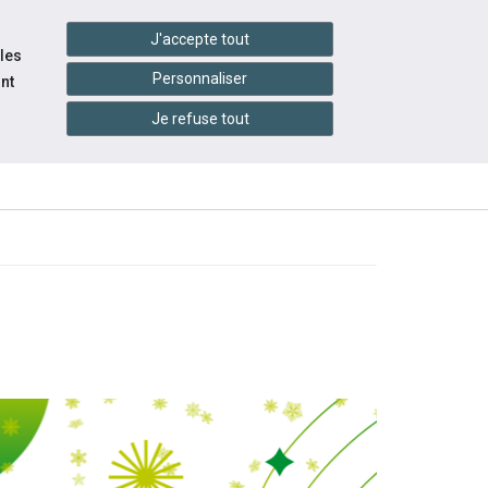
handshake
essibilité
Services en ligne
J'accepte tout
 les
Personnaliser
nt
QUI
Je refuse tout
CONTACTEZ-
INFOS
S
SOMMES-
NOUS
PRATIQUES
NOUS ?