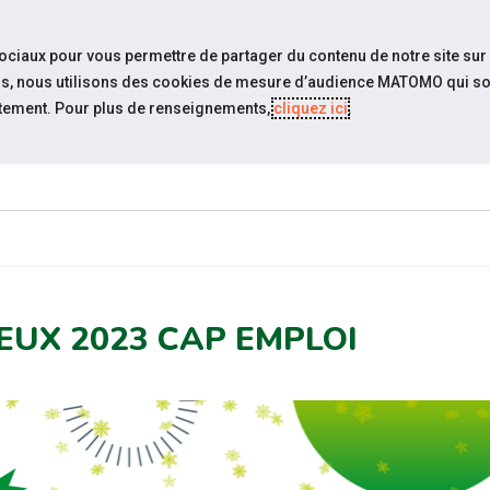
travel_explore
settings_accessibility
Sites du réseau
Acc
sociaux pour vous permettre de partager du contenu de notre site sur
eurs, nous utilisons des cookies de mesure d’audience MATOMO qui so
tement. Pour plus de renseignements,
cliquez ici
.
ESPACE
ACTUALITÉS
ÉVÉNEMENTS
RESSOURCE
EMPLOYEUR
EUX 2023 CAP EMPLOI