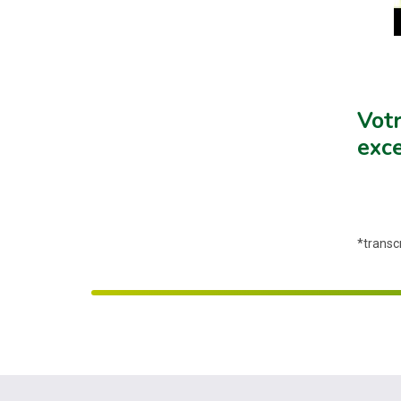
Votr
exce
*transc