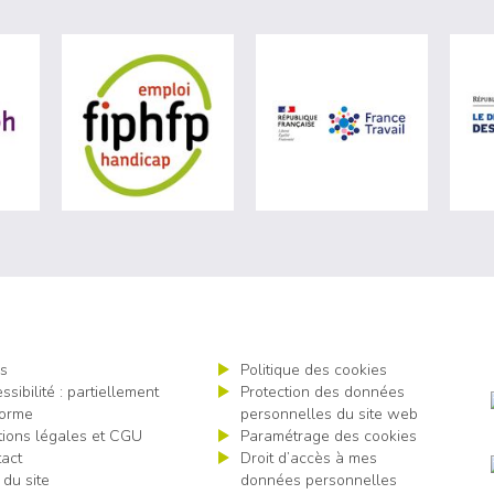
ère du travail (nouvelle fenêtre)
visiter les site de Agefiph (nouvelle fenêtre)
visiter les site de Fiphfp (nouvelle fenêt
visiter les 
s
Politique des cookies
ssibilité : partiellement
Protection des données
orme
personnelles du site web
ions légales et CGU
Paramétrage des cookies
act
Droit d’accès à mes
 du site
données personnelles