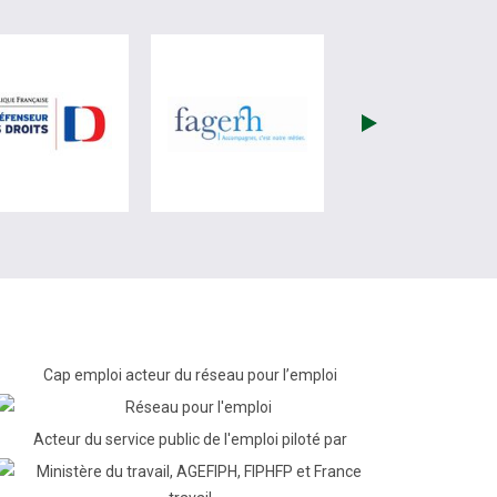
re)
site de France Travail (nouvelle fenêtre)
visiter les site de Défenseur des droits (nouvelle fenêtr
visiter les site de Fagerh (
Cap emploi acteur du réseau pour l’emploi
Acteur du service public de l'emploi piloté par