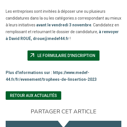
Les entreprises sont invitées à déposer une ou plusieurs
candidatures dans la ou les catégories.s correspondant au mieux
à leurs initiatives
avant le vendredi 3 novembre
. Candidatez en
remplissant et retournant le dossier de candidature,
à renvoyer
à David ROUÉ, droue@medef44.fr
!
arrow_outward
(NOUVELLE FENÊ
LE FORMULAIRE D'INSCRIPTION
Plus d'informations sur : https://www.medef-
44.fr/fr/evenement/trophees-de-linsertion-2023
RETOUR AUX ACTUALITÉS
PARTAGER CET ARTICLE