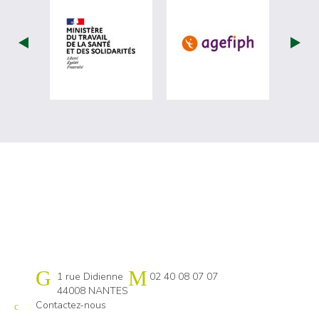
visiter les site de Ministère du travail (
visiter les si
Cap emploi 44
1 rue Didienne
02 40 08 07 07
44008 NANTES
Contactez-nous