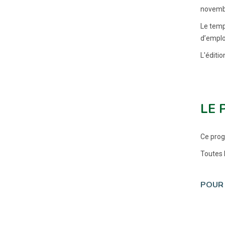
novemb
Le temps
d’emplo
L'éditi
LE 
Ce prog
Toutes l
POUR 