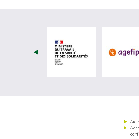
visiter les site de Minist
Aide
Acce
conf