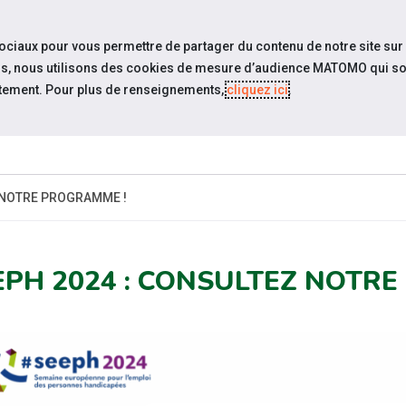
travel_explore
settings_accessibility
Sites du réseau
Acc
sociaux pour vous permettre de partager du contenu de notre site sur
eurs, nous utilisons des cookies de mesure d’audience MATOMO qui so
tement. Pour plus de renseignements,
cliquez ici
.
ESPACE
ACTUALITÉS
ÉVÉNEMENTS
RESSOURCE
EMPLOYEUR
 NOTRE PROGRAMME !
EPH 2024 : CONSULTEZ NOTR