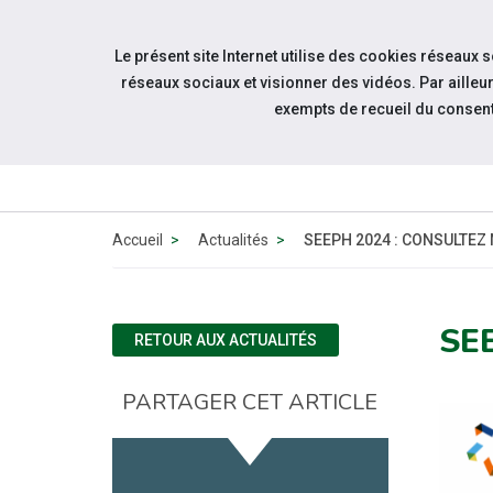
Accéder à notre page Facebook
Accéder à notre page Youtube
Accéder à notre page Linkedin
Aller à la navigation
Le présent site Internet utilise des cookies réseaux 
Aller au contenu
réseaux sociaux et visionner des vidéos. Par aill
exempts de recueil du consen
ESPACE
CANDIDAT
Accueil
Actualités
SEEPH 2024 : CONSULTEZ
SE
RETOUR AUX ACTUALITÉS
PARTAGER CET ARTICLE