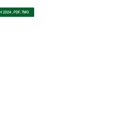
(NOUVELLE FENÊTRE)
H 2024
,
PDF, 7MO