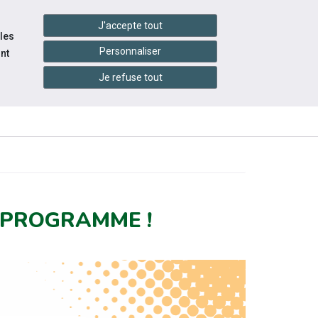
handshake
essibilité
Services en ligne
J'accepte tout
 les
Personnaliser
nt
QUI
Je refuse tout
CONTACTEZ-
INFOS
S
SOMMES-
NOUS
PRATIQUES
NOUS ?
E PROGRAMME !