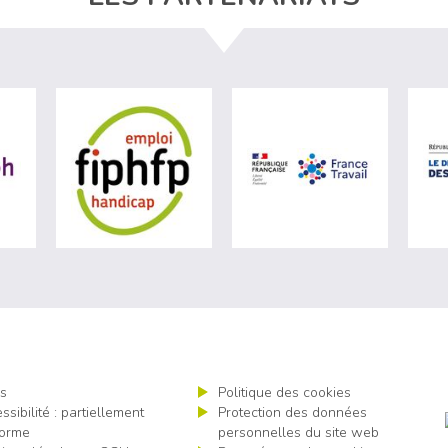
ère du travail (nouvelle fenêtre)
visiter les site de Agefiph (nouvelle fenêtre)
visiter les site de Fiphfp (nouvelle fenêt
visiter les 
s
Politique des cookies
ssibilité : partiellement
Protection des données
orme
personnelles du site web