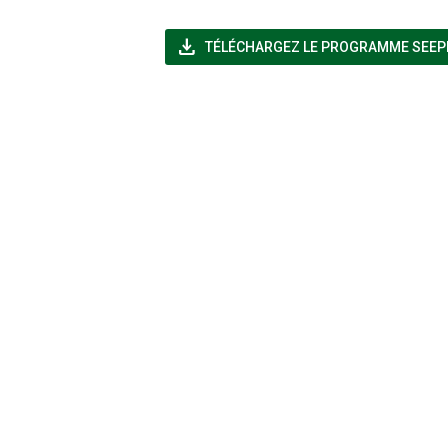
file_download
TÉLÉCHARGEZ LE PROGRAMME SEEP