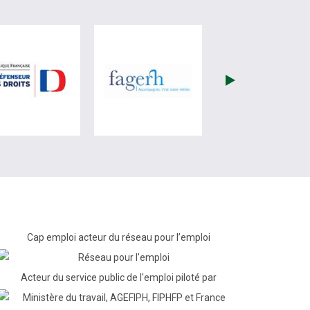
re)
site de France Travail (nouvelle fenêtre)
visiter les site de Défenseur des droits (nouvelle fenêtr
visiter les site de Fagerh (
Cap emploi acteur du réseau pour l’emploi
Acteur du service public de l'emploi piloté par