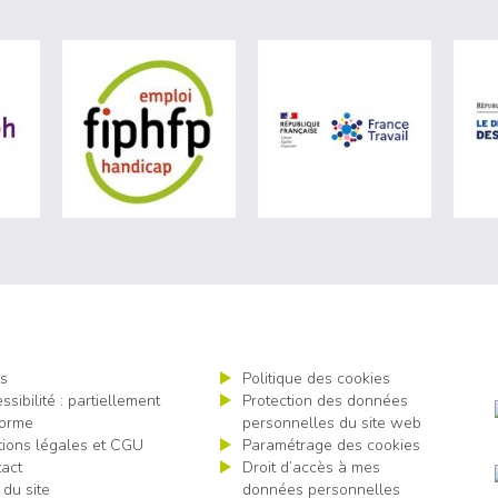
ère du travail (nouvelle fenêtre)
visiter les site de Agefiph (nouvelle fenêtre)
visiter les site de Fiphfp (nouvelle fenêt
visiter les 
s
Politique des cookies
ssibilité : partiellement
Protection des données
orme
personnelles du site web
ions légales et CGU
Paramétrage des cookies
act
Droit d’accès à mes
 du site
données personnelles