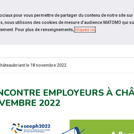
travel_explore
settings_accessibility
Sites du réseau
Acc
sociaux pour vous permettre de partager du contenu de notre site sur
eurs, nous utilisons des cookies de mesure d’audience MATOMO qui so
tement. Pour plus de renseignements,
cliquez ici
.
ESPACE
ACTUALITÉS
ÉVÉNEMENTS
RESSOURCE
EMPLOYEUR
hâteaubriant le 18 novembre 2022
NCONTRE EMPLOYEURS À CHÂ
VEMBRE 2022