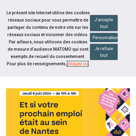
Accéder à notre page Facebook
Accéder à notre page Youtube
Accéder à notre page Linkedin
Aller à la navigation
Le présent site Internet utilise des cookies
Aller au contenu
J'accepte
réseaux sociaux pour vous permettre de
tout
partager du contenu de notre site sur les
réseaux sociaux et visionner des vidéos.
Personnaliser
Par ailleurs, nous utilisons des cookies
Je refuse
de mesure d’audience MATOMO qui sont
Actualités
tout
exempts de recueil du consentement.
LES RENCONTRES DE L'EMPLOI
Pour plus de renseignements,
cliquez ici
.
DE NANTES UNIVERSITÉ