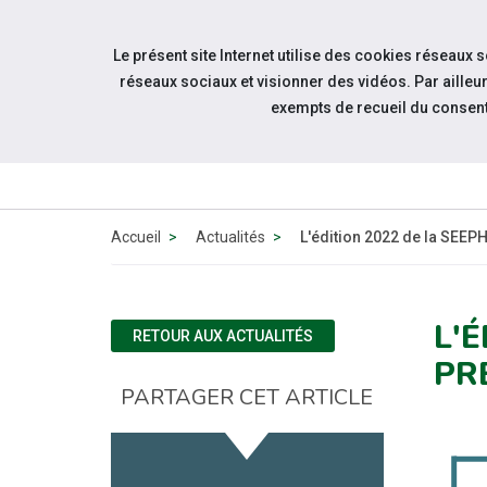
Accéder à notre page Facebook
Accéder à notre page Youtube
Accéder à notre page Linkedin
Aller à la navigation
Le présent site Internet utilise des cookies réseaux 
Aller au contenu
réseaux sociaux et visionner des vidéos. Par aill
exempts de recueil du consen
ESPACE
CANDIDAT
Accueil
Actualités
L'édition 2022 de la SEEPH
L'
RETOUR AUX ACTUALITÉS
PR
PARTAGER CET ARTICLE