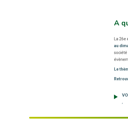
A qu
La 26e 
au dim
société
évèneme
Le thè
Retrou
VO
,