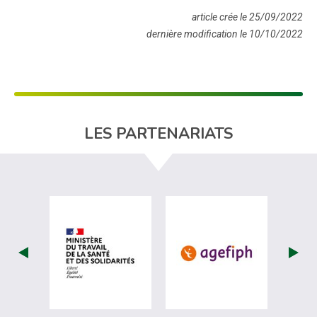
article crée le 25/09/2022
dernière modification le 10/10/2022
LES PARTENARIATS
visiter les site de Ministère du travail (
visiter les si