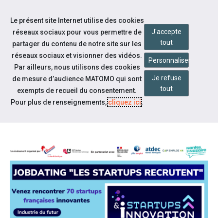
Accéder à notre page Facebook
Accéder à notre page Youtube
Accéder à notre page Linkedin
Aller à la navigation
Le présent site Internet utilise des cookies
Aller au contenu
J'accepte
réseaux sociaux pour vous permettre de
tout
partager du contenu de notre site sur les
réseaux sociaux et visionner des vidéos.
Personnaliser
Par ailleurs, nous utilisons des cookies
Je refuse
de mesure d’audience MATOMO qui sont
Actualités
tout
exempts de recueil du consentement.
JOBDATING - LES STARTUPS
Pour plus de renseignements,
cliquez ici
.
RECRUTENT !