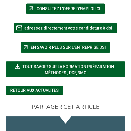
arrow_outward
(NOUVELLE FEN
CONSULTEZ L’OFFRE D’EMPLOI ICI
mail
(nouvelle 
adressez directement votre candidature à dsi
arrow_outward
(NOUVELLE F
EN SAVOIR PLUS SUR L'ENTREPRISE DSI
file_download
TOUT SAVOIR SUR LA FORMATION PRÉPARATION
(NOUVELLE FENÊTRE)
MÉTHODES
,
PDF, 3MO
RETOUR AUX ACTUALITÉS
PARTAGER CET ARTICLE