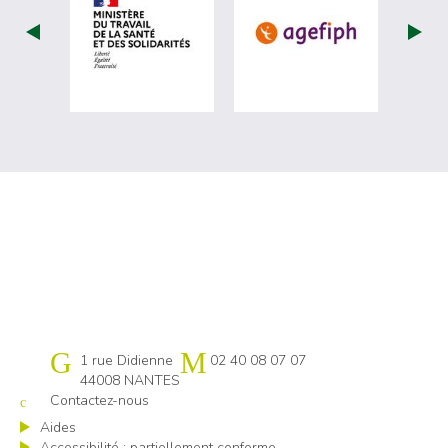
visiter les site de Ministère du travail (
visiter les si
Cap emploi 44
1 rue Didienne
02 40 08 07 07
44008 NANTES
Contactez-nous
Aides
Accessibilité : partiellement conforme