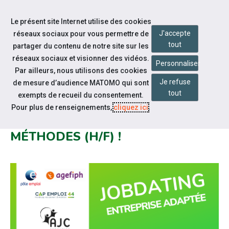
Accéder à notre page Facebook
Accéder à notre page Youtube
Accéder à notre page Linkedin
Aller à la navigation
Le présent site Internet utilise des cookies
Aller au contenu
J'accepte
réseaux sociaux pour vous permettre de
tout
partager du contenu de notre site sur les
réseaux sociaux et visionner des vidéos.
Personnaliser
Par ailleurs, nous utilisons des cookies
Je refuse
de mesure d’audience MATOMO qui sont
Actualités
tout
exempts de recueil du consentement.
DSI ATLANTIQUE RECRUTE POUR
Pour plus de renseignements,
cliquez ici
.
UNE FORMATION PRÉPARATEURS
MÉTHODES (H/F) !