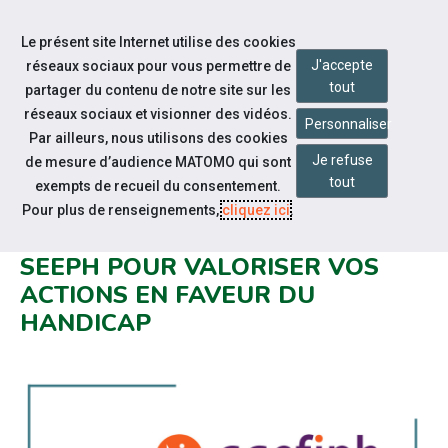
Accéder à notre page Facebook
Accéder à notre page Youtube
Accéder à notre page Linkedin
Aller à la navigation
Le présent site Internet utilise des cookies
Aller au contenu
J'accepte
réseaux sociaux pour vous permettre de
tout
partager du contenu de notre site sur les
réseaux sociaux et visionner des vidéos.
Personnaliser
Par ailleurs, nous utilisons des cookies
Je refuse
de mesure d’audience MATOMO qui sont
Actualités
tout
exempts de recueil du consentement.
AGEFIPH : #ACTIVATEUR DE
Pour plus de renseignements,
cliquez ici
.
PROGRÈS : N'ATTENDEZ PAS LA
SEEPH POUR VALORISER VOS
ACTIONS EN FAVEUR DU
HANDICAP