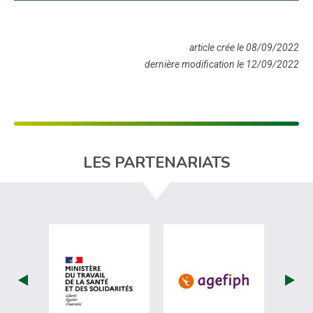
article crée le 08/09/2022
dernière modification le 12/09/2022
LES PARTENARIATS
visiter les site de Ministère du travail (
visiter les si