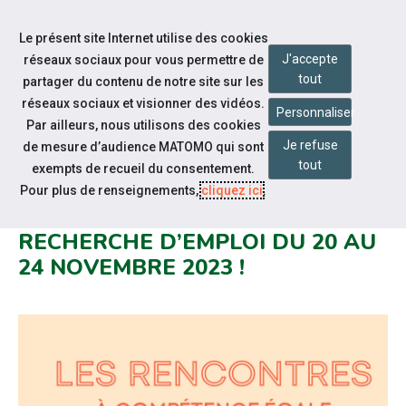
Accéder à notre page Facebook
Accéder à notre page Youtube
Accéder à notre page Linkedin
Aller à la navigation
Le présent site Internet utilise des cookies
Aller au contenu
J'accepte
réseaux sociaux pour vous permettre de
tout
partager du contenu de notre site sur les
réseaux sociaux et visionner des vidéos.
Personnaliser
Par ailleurs, nous utilisons des cookies
Je refuse
de mesure d’audience MATOMO qui sont
Actualités
tout
exempts de recueil du consentement.
RENCONTRES À COMPÉTENCE
Pour plus de renseignements,
cliquez ici
.
EGALE : BOOSTEZ VOTRE
RECHERCHE D’EMPLOI DU 20 AU
24 NOVEMBRE 2023 !