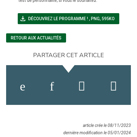
test de personnalité, si vous le souhaitez.
file_download
(NOUVELLE FENÊTRE)
DÉCOUVREZ LE PROGRAMME !
,
PNG, 595KO
RETOUR AUX ACTUALITÉS
PARTAGER CET ARTICLE
article crée le 08/11/2023
dernière modification le 05/01/2024