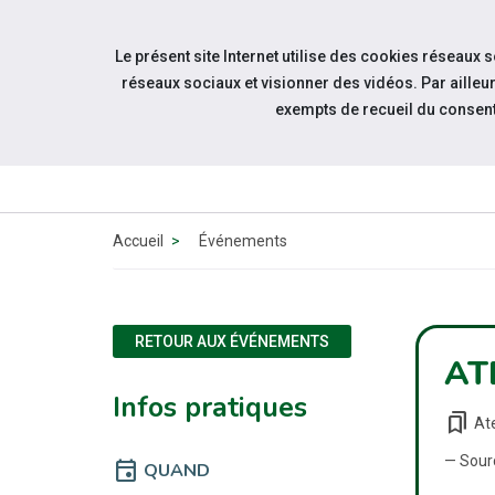
Accéder à notre page Facebook
Accéder à notre page Youtube
Accéder à notre page Linkedin
Aller à la navigation
Le présent site Internet utilise des cookies réseaux 
Aller au contenu
réseaux sociaux et visionner des vidéos. Par aill
exempts de recueil du consen
ESPACE
CANDIDAT
Accueil
Événements
RETOUR AUX ÉVÉNEMENTS
AT
Infos pratiques
bookmarks
Ate
— Sour
event
QUAND