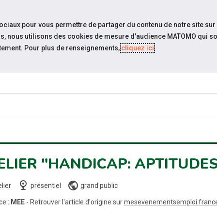
travel_explore
settings_accessibility
Sites du réseau
Acc
sociaux pour vous permettre de partager du contenu de notre site sur
eurs, nous utilisons des cookies de mesure d’audience MATOMO qui so
tement. Pour plus de renseignements,
cliquez ici
.
ESPACE
ACTUALITÉS
ÉVÉNEMENTS
RESSOURCE
EMPLOYEUR
ELIER "HANDICAP: APTITUDE
nest_cam_indoor
public
lier
présentiel
grand public
ce :
MEE
- Retrouver l'article d'origine sur
mesevenementsemploi.francet