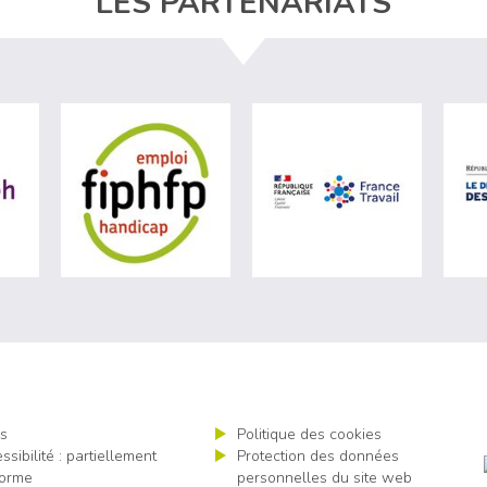
LES PARTENARIATS
ère du travail (nouvelle fenêtre)
visiter les site de Agefiph (nouvelle fenêtre)
visiter les site de Fiphfp (nouvelle fenêt
visiter les 
s
Politique des cookies
ssibilité : partiellement
Protection des données
orme
personnelles du site web