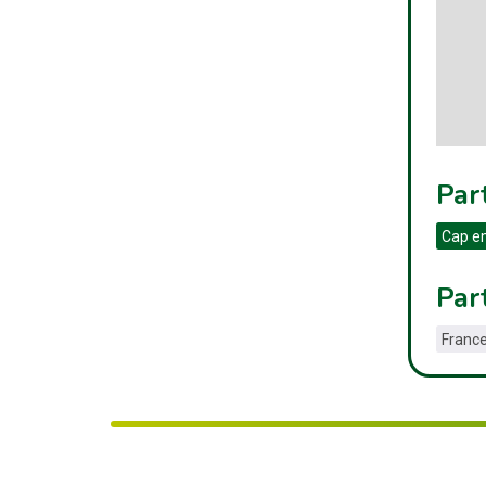
Par
Cap e
Par
France