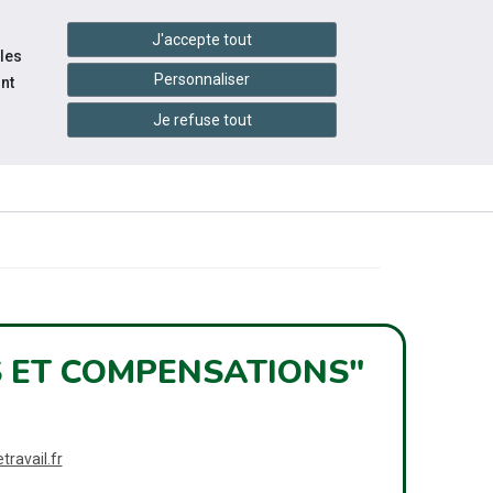
handshake
essibilité
Services en ligne
J'accepte tout
 les
Personnaliser
nt
QUI
Je refuse tout
CONTACTEZ-
INFOS
S
SOMMES-
NOUS
PRATIQUES
NOUS ?
S ET COMPENSATIONS"
ravail.fr