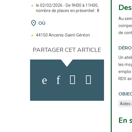
Des
le 02/02/2026 -
De 9H00 à 11H00,
nombre de places en présentiel : 8
Au sein
location_on
OÙ
compens
de cont
44150 Ancenis-Saint-Géréon
DÉRO
PARTAGER CET ARTICLE
Un atel
les moy
emploi 
RDV ave
OBJEC
Aides 
En 